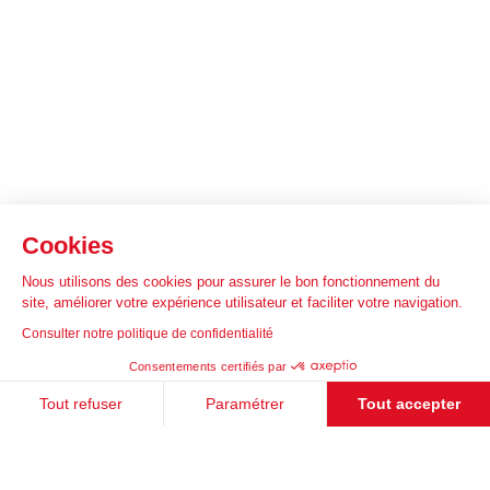
Cookies
Nous utilisons des cookies pour assurer le bon fonctionnement du
site, améliorer votre expérience utilisateur et faciliter votre navigation.
Consulter notre politique de confidentialité
Consentements certifiés par
Tout refuser
Paramétrer
Tout accepter
Plateforme de Gestion du Consentement : Personnalisez vos Options
Axeptio consent
Notre plateforme vous permet d'adapter et de gérer vos paramètres de 