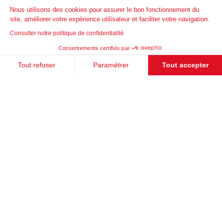
Métropole Rouen Normandie
Nous utilisons des cookies pour assurer le bon fonctionnement du
Réseau urbain de Saint-Etienne (STAS)
site, améliorer votre expérience utilisateur et faciliter votre navigation.
Oise Mobilité (SMTCO)
Consulter notre politique de confidentialité
Illygo, Le Mans
Consentements certifiés par
Lila Presqu'île
BreizhGo
Tout refuser
Paramétrer
Tout accepter
Ingelheim
Plateforme de Gestion du Consentement : Personnalisez vos Options
Axeptio consent
Ressources
Notre plateforme vous permet d'adapter et de gérer vos paramètres de 
Événements
Témoignages clients
Nous rejoindre
La plateforme Cintalia
Nous contacter
© Cityway, 2025
Mentions légales
Politique de protection des données