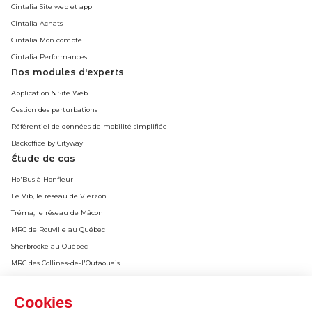
Cintalia Site web et app
Cintalia Achats
Cintalia Mon compte
Cintalia Performances
Nos modules d'experts
Application & Site Web
Gestion des perturbations
Référentiel de données de mobilité simplifiée
Backoffice by Cityway
Étude de cas
Ho'Bus à Honfleur
Le Vib, le réseau de Vierzon
Tréma, le réseau de Mâcon
MRC de Rouville au Québec
Sherbrooke au Québec
MRC des Collines-de-l'Outaouais
Victoriaville au Québec
Métropole du Grand Lyon
Cookies