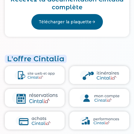
complète
Télécharger la plaquette
arrow_forward
L'offre Cintalia