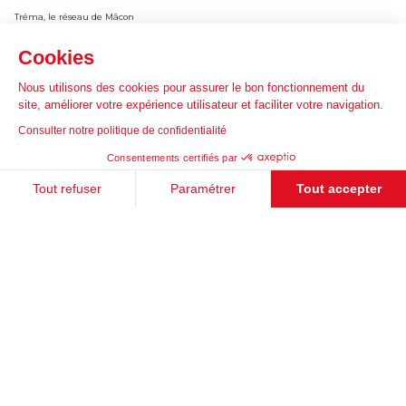
Tréma, le réseau de Mâcon
MRC de Rouville au Québec
Cookies
Sherbrooke au Québec
MRC des Collines-de-l'Outaouais
Nous utilisons des cookies pour assurer le bon fonctionnement du
site, améliorer votre expérience utilisateur et faciliter votre navigation.
Victoriaville au Québec
Métropole du Grand Lyon
Consulter notre politique de confidentialité
Métropole Rouen Normandie
Consentements certifiés par
Réseau urbain de Saint-Etienne (STAS)
Tout refuser
Paramétrer
Tout accepter
Oise Mobilité (SMTCO)
Illygo, Le Mans
Plateforme de Gestion du Consentement : Personnalisez vos Options
Axeptio consent
Lila Presqu'île
Notre plateforme vous permet d'adapter et de gérer vos paramètres de 
BreizhGo
Ingelheim
Ressources
Événements
Témoignages clients
Nous rejoindre
La plateforme Cintalia