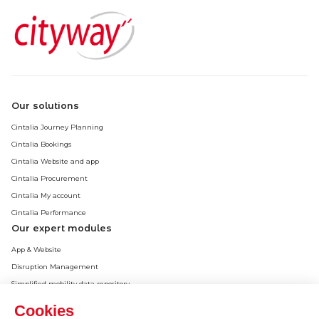
Our solutions
Cintalia Journey Planning
Cintalia Bookings
Cintalia Website and app
Cintalia Procurement
Cintalia My account
Cintalia Performance
Our expert modules
App & Website
Disruption Management
Simplified mobility data repository
Backoffice by Cityway
Cookies
Case study