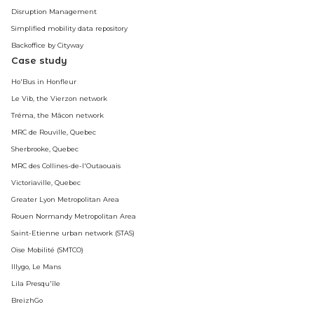
Disruption Management
Simplified mobility data repository
Backoffice by Cityway
Case study
Ho'Bus in Honfleur
Le Vib, the Vierzon network
Tréma, the Mâcon network
MRC de Rouville, Quebec
Sherbrooke, Quebec
MRC des Collines-de-l'Outaouais
Victoriaville, Quebec
Greater Lyon Metropolitan Area
Rouen Normandy Metropolitan Area
Saint-Etienne urban network (STAS)
Oise Mobilité (SMTCO)
Illygo, Le Mans
Lila Presqu'île
BreizhGo